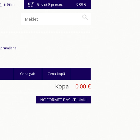
Grozā
0
preces
0.00 €
ģistrēties
iprināšana
Cena gab.
Cena kopā
Kopā
0.00 €
NOFORMĒT PASŪTĪJUMU