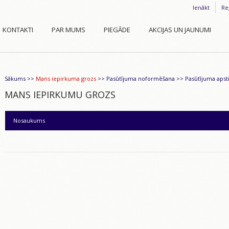
Ienākt
Re
KONTAKTI
PAR MUMS
PIEGĀDE
AKCIJAS UN JAUNUMI
Sākums
>>
Mans iepirkuma grozs
>>
Pasūtījuma noformēšana
>>
Pasūtījuma apst
MANS IEPIRKUMU GROZS
Nosaukums