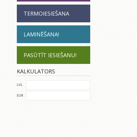
TERMOIESIEŠANA
LAMINĒŠANA!
PASŪTĪT IESIEŠANU!
KALKULATORS
LVL
EUR