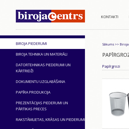
KONTAKTI
BIROJA PIEDERUMI
Sākums
>>
Biroj
PAPĪRGROZ
BIROJA TEHNIKA UN MATERIĀLI
DATORTEHNIKAS PIEDERUMI UN
Papīrgrozi
KĀRTRIDŽI
DOKUMENTU UZGLABĀŠANA
PAPĪRA PRODUKCIJA
PREZENTĀCIJAS PIEDERUMI UN
PĀRTIKAS PRECES
RAKSTĀMLIETAS, KRĀSAS UN PIEDERUMI