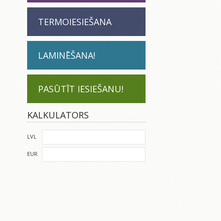
TERMOIESIEŠANA
LAMINĒŠANA!
PASŪTĪT IESIEŠANU!
KALKULATORS
LVL
EUR