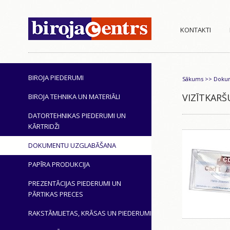
KONTAKTI
BIROJA PIEDERUMI
Sākums
>>
Dokum
VIZĪTKARŠ
BIROJA TEHNIKA UN MATERIĀLI
DATORTEHNIKAS PIEDERUMI UN
KĀRTRIDŽI
DOKUMENTU UZGLABĀŠANA
PAPĪRA PRODUKCIJA
PREZENTĀCIJAS PIEDERUMI UN
PĀRTIKAS PRECES
RAKSTĀMLIETAS, KRĀSAS UN PIEDERUMI