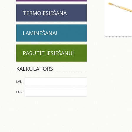
TERMOIESIEŠANA
LAMINĒŠANA!
PASŪTĪT IESIEŠANU!
KALKULATORS
LVL
EUR