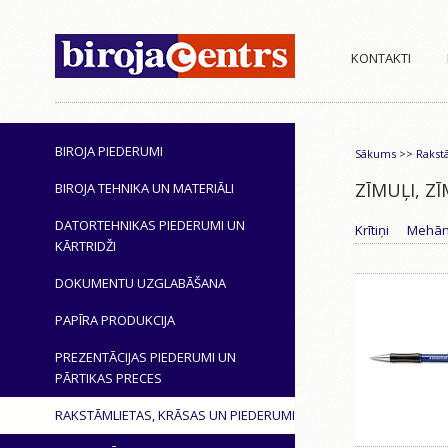
KONTAKTI
BIROJA PIEDERUMI
Sākums
>>
Rakst
ZĪMUĻI, Z
BIROJA TEHNIKA UN MATERIĀLI
DATORTEHNIKAS PIEDERUMI UN
Krītiņi
Mehāni
KĀRTRIDŽI
DOKUMENTU UZGLABĀŠANA
PAPĪRA PRODUKCIJA
PREZENTĀCIJAS PIEDERUMI UN
PĀRTIKAS PRECES
RAKSTĀMLIETAS, KRĀSAS UN PIEDERUMI