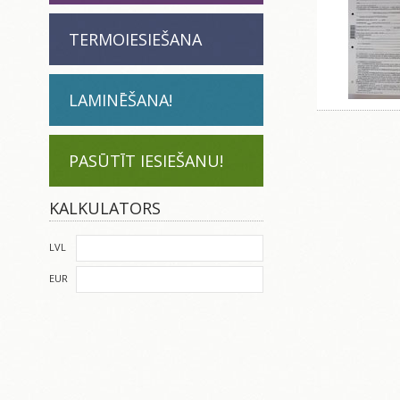
TERMOIESIEŠANA
LAMINĒŠANA!
PASŪTĪT IESIEŠANU!
KALKULATORS
LVL
EUR