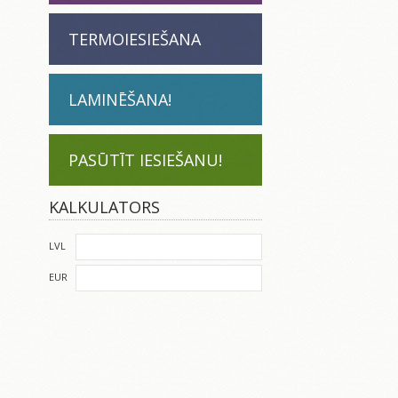
TERMOIESIEŠANA
LAMINĒŠANA!
PASŪTĪT IESIEŠANU!
KALKULATORS
LVL
EUR