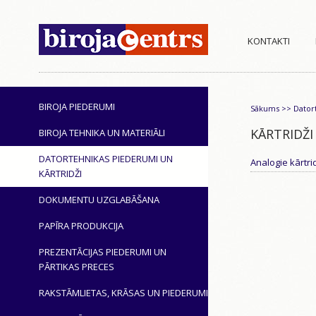
KONTAKTI
BIROJA PIEDERUMI
Sākums
>>
Dator
KĀRTRIDŽI
BIROJA TEHNIKA UN MATERIĀLI
DATORTEHNIKAS PIEDERUMI UN
Analogie kārtri
KĀRTRIDŽI
DOKUMENTU UZGLABĀŠANA
PAPĪRA PRODUKCIJA
PREZENTĀCIJAS PIEDERUMI UN
PĀRTIKAS PRECES
RAKSTĀMLIETAS, KRĀSAS UN PIEDERUMI