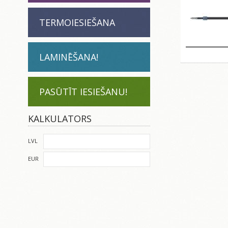
TERMOIESIEŠANA
LAMINĒŠANA!
PASŪTĪT IESIEŠANU!
KALKULATORS
LVL
EUR