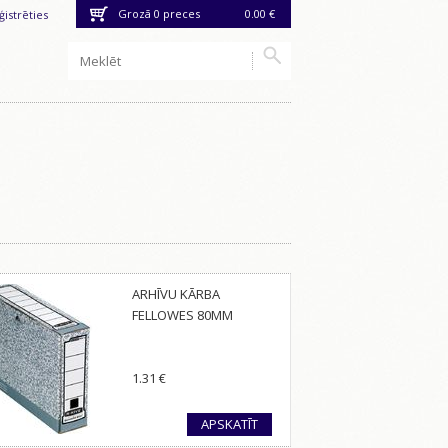
Grozā
0
preces
0.00 €
ģistrēties
ARHĪVU KĀRBA
FELLOWES 80MM
1.31
€
APSKATĪT