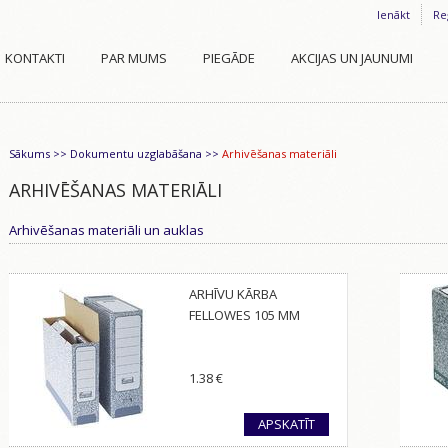
Ienākt
Re
KONTAKTI
PAR MUMS
PIEGĀDE
AKCIJAS UN JAUNUMI
Sākums
>>
Dokumentu uzglabāšana
>>
Arhivēšanas materiāli
ARHIVĒŠANAS MATERIĀLI
Arhivēšanas materiāli un auklas
ARHĪVU KĀRBA
FELLOWES 105 MM
1.38
€
APSKATĪT