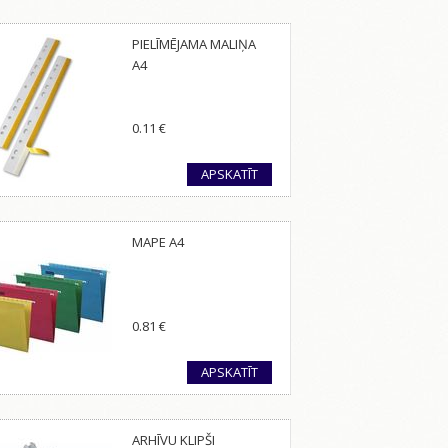
PIELĪMĒJAMA MALIŅA
A4
0.11
€
APSKATĪT
MAPE A4
0.81
€
APSKATĪT
ARHĪVU KLIPŠI