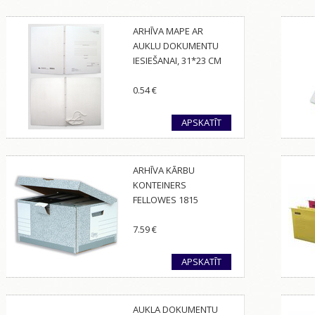
ARHĪVA MAPE AR
AUKLU DOKUMENTU
IESIEŠANAI, 31*23 CM
0.54
€
APSKATĪT
ARHĪVA KĀRBU
KONTEINERS
FELLOWES 1815
7.59
€
APSKATĪT
AUKLA DOKUMENTU