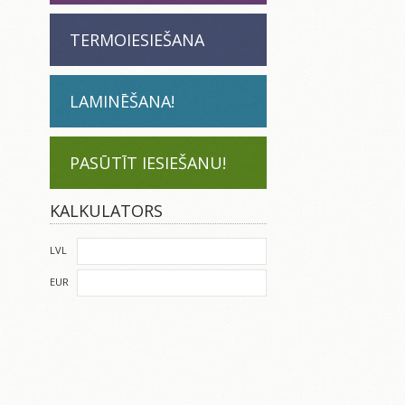
TERMOIESIEŠANA
LAMINĒŠANA!
PASŪTĪT IESIEŠANU!
KALKULATORS
LVL
EUR