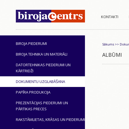
KONTAKTI
BIROJA PIEDERUMI
Sākums
>>
Dokum
ALBŪMI
BIROJA TEHNIKA UN MATERIĀLI
DATORTEHNIKAS PIEDERUMI UN
KĀRTRIDŽI
DOKUMENTU UZGLABĀŠANA
PAPĪRA PRODUKCIJA
PREZENTĀCIJAS PIEDERUMI UN
PĀRTIKAS PRECES
RAKSTĀMLIETAS, KRĀSAS UN PIEDERUMI