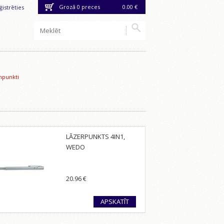
Grozā
0
preces
0.00 €
ģistrēties
punkti
LĀZERPUNKTS 4IN1,
WEDO
20.96
€
APSKATĪT