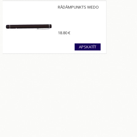
RĀDĀMPUNKTS WEDO
18.80
€
APSKATĪT