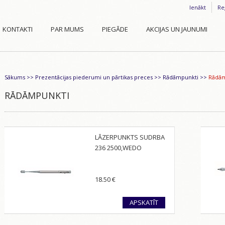
Ienākt
Re
KONTAKTI
PAR MUMS
PIEGĀDE
AKCIJAS UN JAUNUMI
Sākums
>>
Prezentācijas piederumi un pārtikas preces
>>
Rādāmpunkti
>>
Rādām
RĀDĀMPUNKTI
LĀZERPUNKTS SUDRBA
236 2500,WEDO
18.50
€
APSKATĪT