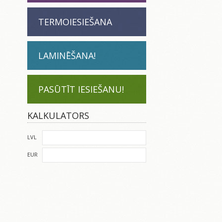
TERMOIESIEŠANA
LAMINĒŠANA!
PASŪTĪT IESIEŠANU!
KALKULATORS
LVL
EUR