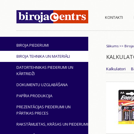
KONTAKTI
BIROJA PIEDERUMI
Sākums
>>
Biroja
KALKULATO
BIROJA TEHNIKA UN MATERIĀLI
DATORTEHNIKAS PIEDERUMI UN
Kalkulatori
B
KĀRTRIDŽI
DOKUMENTU UZGLABĀŠANA
PAPĪRA PRODUKCIJA
PREZENTĀCIJAS PIEDERUMI UN
PĀRTIKAS PRECES
RAKSTĀMLIETAS, KRĀSAS UN PIEDERUMI