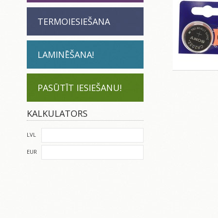
TERMOIESIEŠANA
LAMINĒŠANA!
PASŪTĪT IESIEŠANU!
KALKULATORS
LVL
EUR