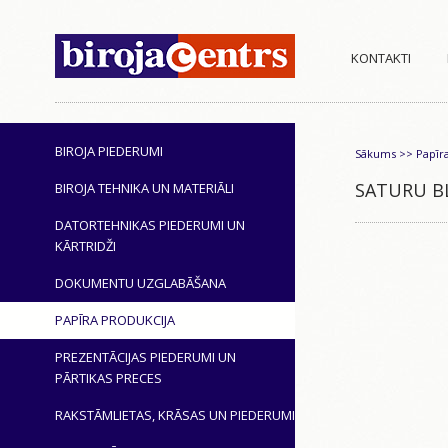
KONTAKTI
BIROJA PIEDERUMI
Sākums
>>
Papīr
SATURU B
BIROJA TEHNIKA UN MATERIĀLI
DATORTEHNIKAS PIEDERUMI UN
KĀRTRIDŽI
DOKUMENTU UZGLABĀŠANA
PAPĪRA PRODUKCIJA
PREZENTĀCIJAS PIEDERUMI UN
PĀRTIKAS PRECES
RAKSTĀMLIETAS, KRĀSAS UN PIEDERUMI