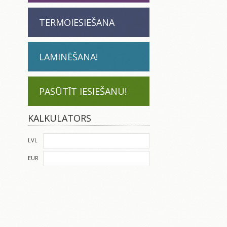
TERMOIESIEŠANA
LAMINĒŠANA!
PASŪTĪT IESIEŠANU!
KALKULATORS
LVL
EUR