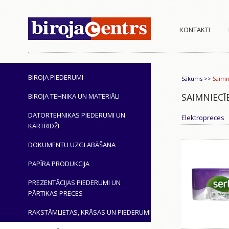
KONTAKTI
BIROJA PIEDERUMI
Sākums
>>
Saimn
SAIMNIECĪ
BIROJA TEHNIKA UN MATERIĀLI
DATORTEHNIKAS PIEDERUMI UN
Elektropreces
KĀRTRIDŽI
DOKUMENTU UZGLABĀŠANA
PAPĪRA PRODUKCIJA
PREZENTĀCIJAS PIEDERUMI UN
PĀRTIKAS PRECES
RAKSTĀMLIETAS, KRĀSAS UN PIEDERUMI