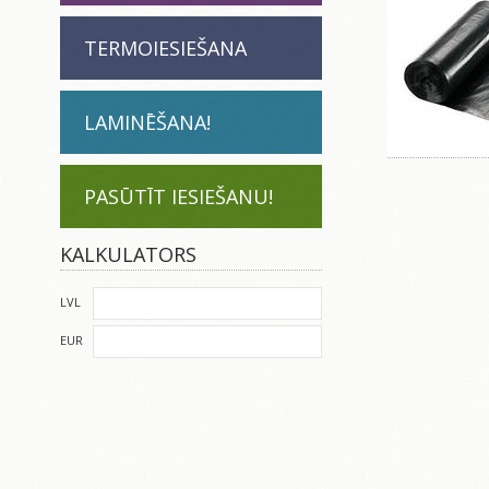
TERMOIESIEŠANA
LAMINĒŠANA!
PASŪTĪT IESIEŠANU!
KALKULATORS
LVL
EUR