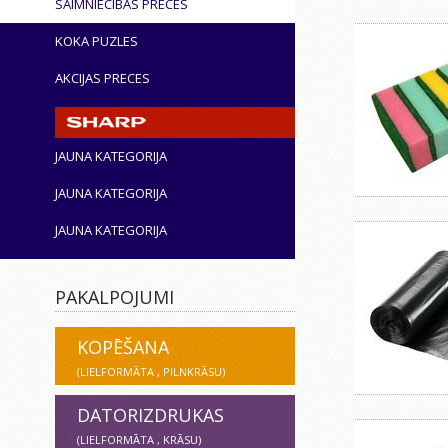
SAIMNIECĪBAS PRECES
KOKA PUZLES
AKCIJAS PRECES
JAUNA KATEGORIJA
JAUNA KATEGORIJA
JAUNA KATEGORIJA
PAKALPOJUMI
KOPĒŠANA
(LIELFORMĀTA , PILNKRĀSU)
DATORIZDRUKAS
(LIELFORMĀTA , KRĀSU)