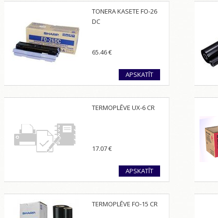
TONERA KASETE FO-26
DC
65.46
€
APSKATĪT
TERMOPLĒVE UX-6 CR
17.07
€
APSKATĪT
TERMOPLĒVE FO-15 CR