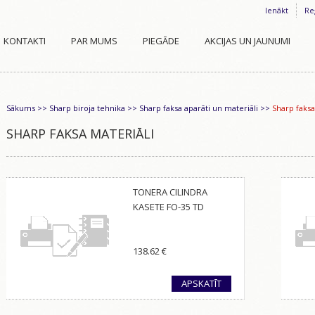
Ienākt
Re
KONTAKTI
PAR MUMS
PIEGĀDE
AKCIJAS UN JAUNUMI
Sākums
>>
Sharp biroja tehnika
>>
Sharp faksa aparāti un materiāli
>>
Sharp faksa
SHARP FAKSA MATERIĀLI
TONERA CILINDRA
KASETE FO-35 TD
138.62
€
APSKATĪT