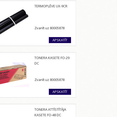
TERMOPLĒVE UX-9CR
Zvanīt uz 80005878
APSKATĪT
TONERA KASETE FO-29
DC
Zvanīt uz 80005878
APSKATĪT
TONERA ATTĪSTĪTĀJA
KASETE FO-48 DC