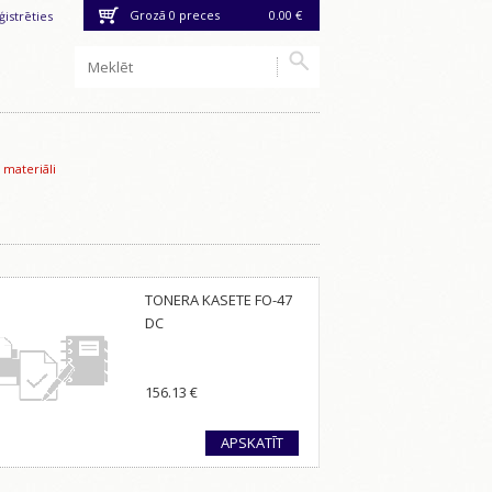
Grozā
0
preces
0.00 €
ģistrēties
 materiāli
TONERA KASETE FO-47
DC
156.13
€
APSKATĪT