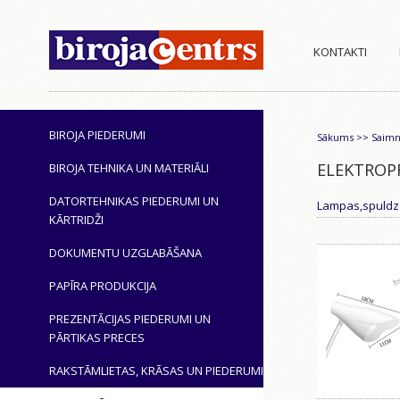
KONTAKTI
BIROJA PIEDERUMI
Sākums
>>
Saimn
ELEKTROP
BIROJA TEHNIKA UN MATERIĀLI
DATORTEHNIKAS PIEDERUMI UN
Lampas,spuldz
KĀRTRIDŽI
DOKUMENTU UZGLABĀŠANA
PAPĪRA PRODUKCIJA
PREZENTĀCIJAS PIEDERUMI UN
PĀRTIKAS PRECES
RAKSTĀMLIETAS, KRĀSAS UN PIEDERUMI