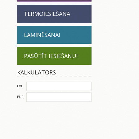
TERMOIESIEŠANA
LAMINĒŠANA!
PASŪTĪT IESIEŠANU!
KALKULATORS
LVL
EUR