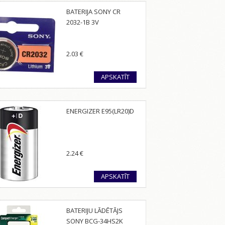
BATERIJA SONY CR
2032-1B 3V
2.03
€
APSKATĪT
ENERGIZER E95(LR20)D
2.24
€
APSKATĪT
BATERIJU LĀDĒTĀJS
SONY BCG-34HS2K