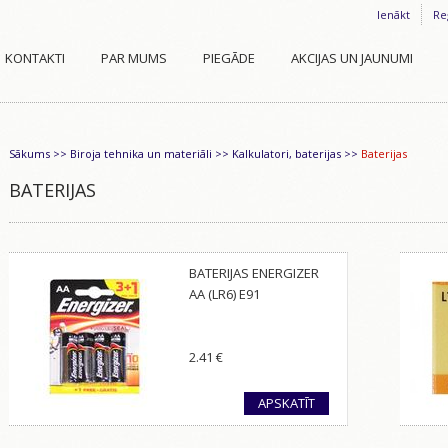
Ienākt
Re
KONTAKTI
PAR MUMS
PIEGĀDE
AKCIJAS UN JAUNUMI
Sākums
>>
Biroja tehnika un materiāli
>>
Kalkulatori, baterijas
>>
Baterijas
BATERIJAS
BATERIJAS ENERGIZER
AA (LR6) E91
2.41
€
APSKATĪT