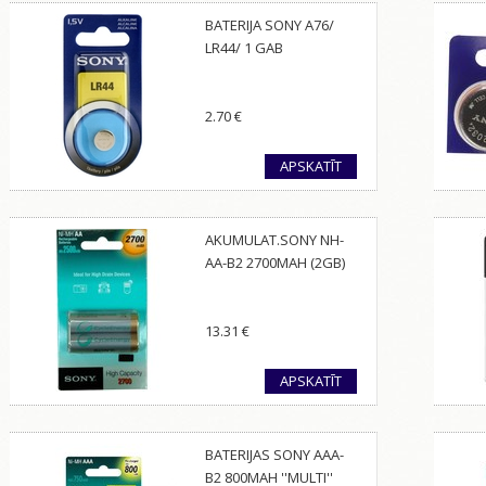
BATERIJA SONY A76/
LR44/ 1 GAB
2.70
€
APSKATĪT
AKUMULAT.SONY NH-
AA-B2 2700MAH (2GB)
13.31
€
APSKATĪT
BATERIJAS SONY AAA-
B2 800MAH ''MULTI''