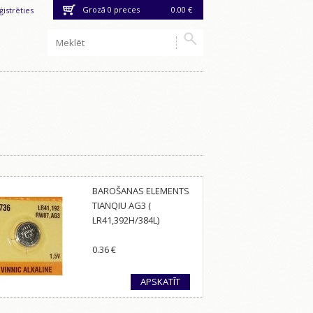
Grozā
0
preces
0.00 €
ģistrēties
BAROŠANAS ELEMENTS
TIANQIU AG3 (
LR41,392H/384L)
0.36
€
APSKATĪT