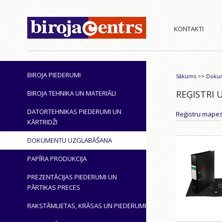
KONTAKTI
BIROJA PIEDERUMI
Sākums
>>
Dokum
REĢISTRI 
BIROJA TEHNIKA UN MATERIĀLI
DATORTEHNIKAS PIEDERUMI UN
Reģistru mape
KĀRTRIDŽI
DOKUMENTU UZGLABĀŠANA
PAPĪRA PRODUKCIJA
PREZENTĀCIJAS PIEDERUMI UN
PĀRTIKAS PRECES
RAKSTĀMLIETAS, KRĀSAS UN PIEDERUMI