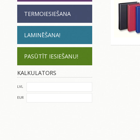
TERMOIESIEŠANA
LAMINĒŠANA!
PASŪTĪT IESIEŠANU!
KALKULATORS
LVL
EUR