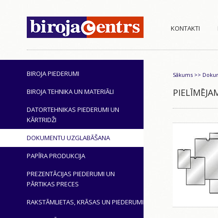
KONTAKTI
BIROJA PIEDERUMI
Sākums
>>
Dokum
PIELĪMĒJA
BIROJA TEHNIKA UN MATERIĀLI
DATORTEHNIKAS PIEDERUMI UN
KĀRTRIDŽI
DOKUMENTU UZGLABĀŠANA
PAPĪRA PRODUKCIJA
PREZENTĀCIJAS PIEDERUMI UN
PĀRTIKAS PRECES
RAKSTĀMLIETAS, KRĀSAS UN PIEDERUMI