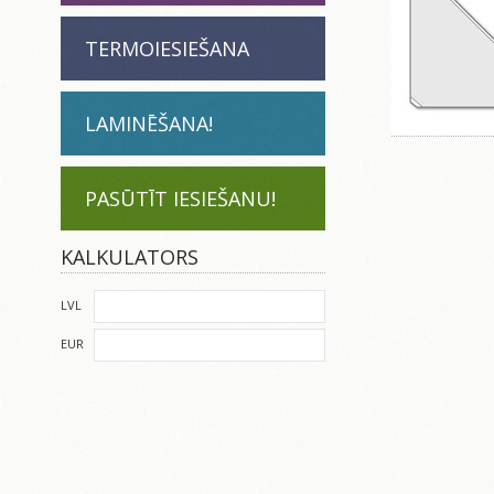
TERMOIESIEŠANA
LAMINĒŠANA!
PASŪTĪT IESIEŠANU!
KALKULATORS
LVL
EUR